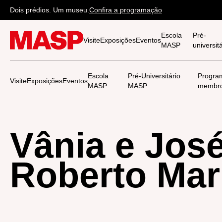
Dois prédios. Um museu.
Confira a programação
Escola
Pré-
Visite
Exposições
Eventos
MASP
universi
Escola
Pré-Universitário
Progra
Visite
Exposições
Eventos
MASP
MASP
membr
Vânia e Jos
Roberto Mar