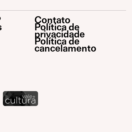
P
Contato
s
Política de
privacidade
Política de
cancelamento