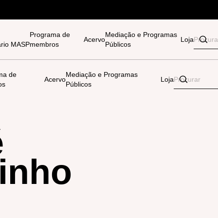
Programa de
Mediação e Programas
Acervo
Loja
tário MASP
membros
Públicos
ma de
Mediação e Programas
Acervo
Loja
os
Públicos
é
inho