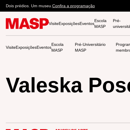
Dois prédios. Um museu.
Confira a programação
Escola
Pré-
Visite
Exposições
Eventos
MASP
universi
Escola
Pré-Universitário
Progra
Visite
Exposições
Eventos
MASP
MASP
membr
Valeska Pos