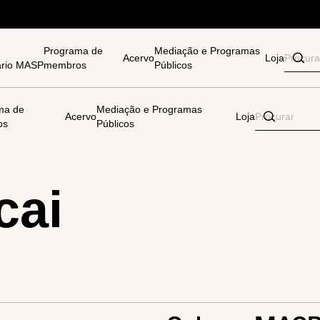
Programa de
Mediação e Programas
Acervo
Loja
tário MASP
membros
Públicos
ma de
Mediação e Programas
Acervo
Loja
os
Públicos
cai