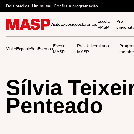
Dois prédios. Um museu.
Confira a programação
Escola
Pré-
Visite
Exposições
Eventos
MASP
universi
Escola
Pré-Universitário
Progra
Visite
Exposições
Eventos
MASP
MASP
membr
Sílvia Teixei
Penteado