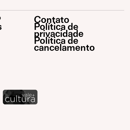
P
Contato
s
Política de
privacidade
Política de
cancelamento