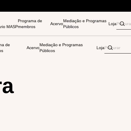
Programa de
Mediação e Programas
Acervo
Loja
tário MASP
membros
Públicos
ma de
Mediação e Programas
Acervo
Loja
os
Públicos
ra