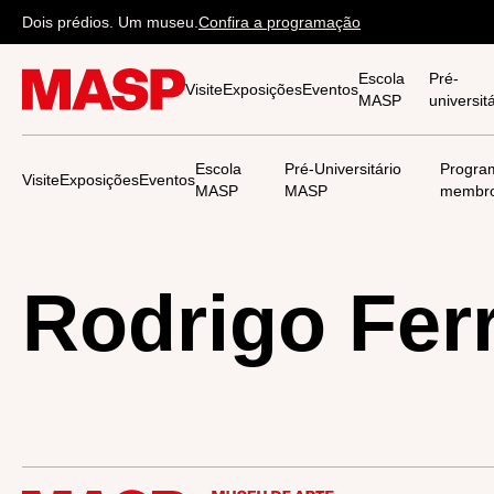
Dois prédios. Um museu.
Confira a programação
Escola
Pré-
Visite
Exposições
Eventos
MASP
universi
Escola
Pré-Universitário
Progra
Visite
Exposições
Eventos
MASP
MASP
membr
Rodrigo Ferr