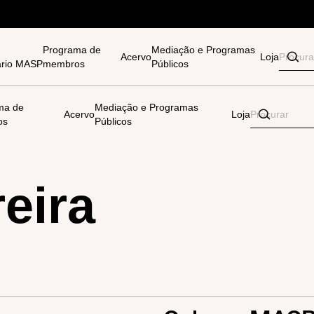
Programa de
Mediação e Programas
Acervo
Loja
tário MASP
membros
Públicos
ma de
Mediação e Programas
Acervo
Loja
os
Públicos
eira