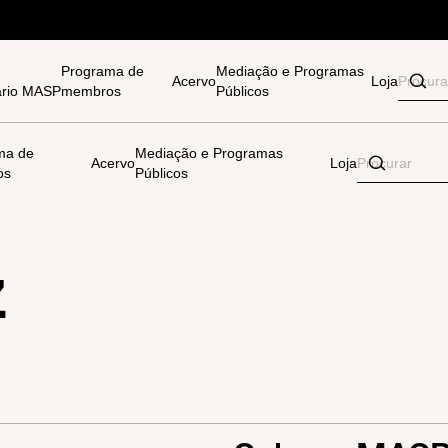
Programa de
Mediação e Programas
Acervo
Loja
tário MASP
membros
Públicos
ma de
Mediação e Programas
Acervo
Loja
os
Públicos
z