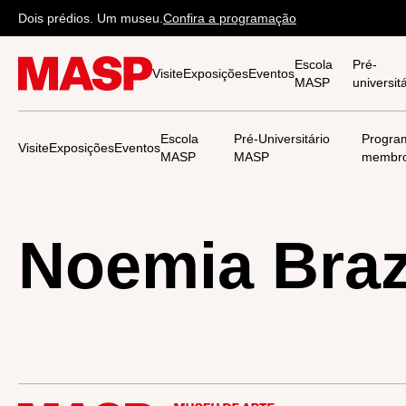
Dois prédios. Um museu.
Confira a programação
Escola
Pré-
Visite
Exposições
Eventos
MASP
universi
Escola
Pré-Universitário
Progra
Visite
Exposições
Eventos
MASP
MASP
membr
Noemia Bra