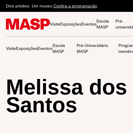
Dois prédios. Um museu.
Confira a programação
Escola
Pré-
Visite
Exposições
Eventos
MASP
universi
Escola
Pré-Universitário
Progra
Visite
Exposições
Eventos
MASP
MASP
membr
Melissa dos
Santos