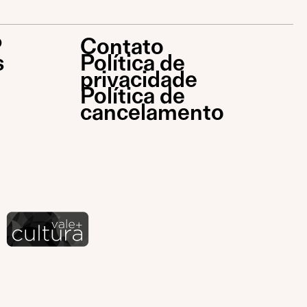
P
Contato
s
Política de
privacidade
Política de
cancelamento