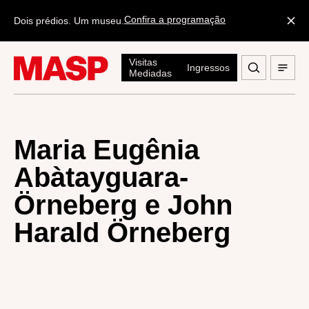
Confira a programação
Dois prédios. Um museu.
Visitas
Ingressos
Mediadas
Maria Eugênia
Abàtayguara-
Örneberg e John
Harald Örneberg