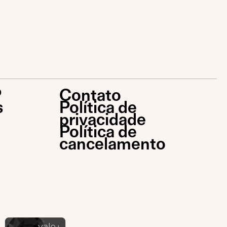
P
Contato
s
Política de
privacidade
Política de
cancelamento