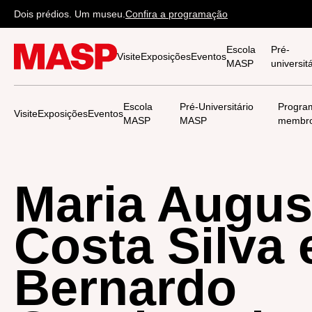
Dois prédios. Um museu.
Confira a programação
Escola
Pré-
Visite
Exposições
Eventos
MASP
universi
Escola
Pré-Universitário
Progra
Visite
Exposições
Eventos
MASP
MASP
membr
Maria Augus
Costa Silva 
Bernardo