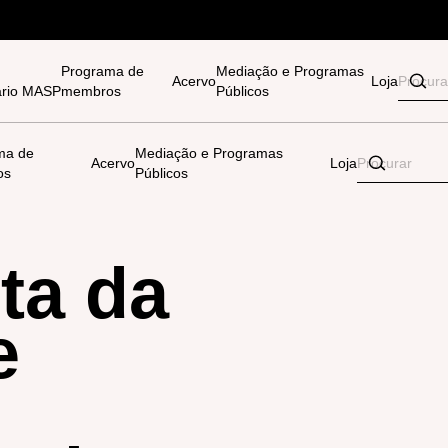
Programa de
Mediação e Programas
Acervo
Loja
tário MASP
membros
Públicos
ma de
Mediação e Programas
Acervo
Loja
os
Públicos
ta da
e