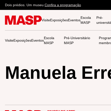
Dois prédios. Um museu.
Confira a programação
Escola
Pré-
Visite
Exposições
Eventos
MASP
universi
Escola
Pré-Universitário
Progra
Visite
Exposições
Eventos
MASP
MASP
membr
Manuela Err