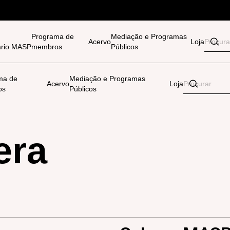
Programa de
Mediação e Programas
Acervo
Loja
tário MASP
membros
Públicos
ma de
Mediação e Programas
Acervo
Loja
os
Públicos
era