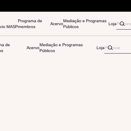
Programa de
Mediação e Programas
Acervo
Loja
tário MASP
membros
Públicos
ma de
Mediação e Programas
Acervo
Loja
os
Públicos