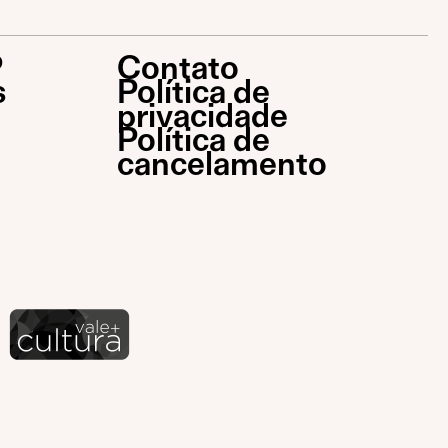
P
Contato
s
Política de
privacidade
Política de
cancelamento