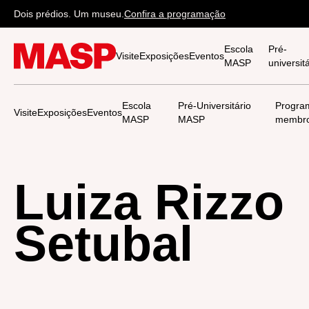
Dois prédios. Um museu.
Confira a programação
Escola
Pré-
Visite
Exposições
Eventos
MASP
universi
Escola
Pré-Universitário
Progra
Visite
Exposições
Eventos
MASP
MASP
membr
Luiza Rizzo
Setubal