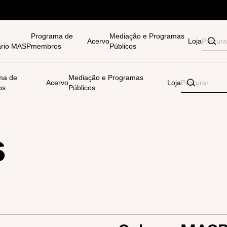
Programa de
Mediação e Programas
Acervo
Loja
tário MASP
membros
Públicos
ma de
Mediação e Programas
Acervo
Loja
os
Públicos
s