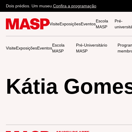
Dois prédios. Um museu.
Confira a programação
Escola
Pré-
Visite
Exposições
Eventos
MASP
universi
Escola
Pré-Universitário
Progra
Visite
Exposições
Eventos
MASP
MASP
membr
Kátia Gome