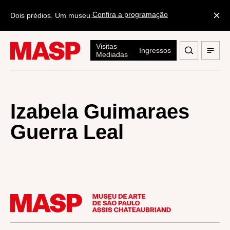
Confira a programação
Dois prédios. Um museu.
Visitas
Ingressos
Mediadas
Izabela Guimaraes
Guerra Leal