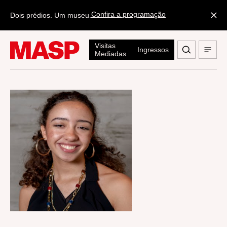
Confira a programação
Dois prédios. Um museu.
Visitas
Ingressos
Mediadas