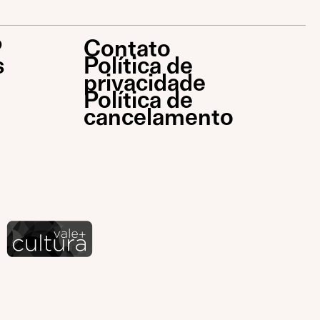
P
Contato
s
Política de
privacidade
Política de
cancelamento