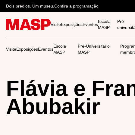
Dois prédios. Um museu.
Confira a programação
Escola
Pré-
Visite
Exposições
Eventos
MASP
universi
Escola
Pré-Universitário
Progra
Visite
Exposições
Eventos
MASP
MASP
membr
Flávia e Fra
Abubakir