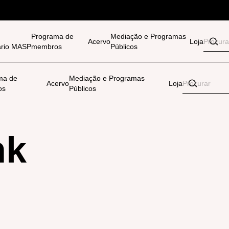
Programa de
Mediação e Programas
Acervo
Loja
tário MASP
membros
Públicos
ma de
Mediação e Programas
Acervo
Loja
os
Públicos
nk