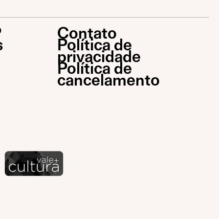
P
Contato
s
Política de
privacidade
Política de
cancelamento