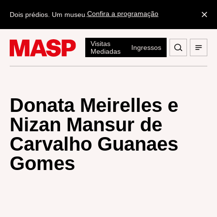
Confira a programação
Dois prédios. Um museu.
Visitas
Ingressos
Mediadas
Donata Meirelles e
Nizan Mansur de
Carvalho Guanaes
Gomes