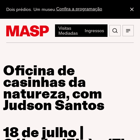
Confira a programação
Dois prédios. Um museu.
Visitas
Ingressos
Mediadas
Oficina de
casinhas da
natureza, com
Judson Santos
18 de julho |