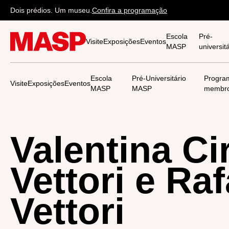
Dois prédios. Um museu.
Confira a programação
Escola
Pré-
Visite
Exposições
Eventos
MASP
universi
Escola
Pré-Universitário
Progra
Visite
Exposições
Eventos
MASP
MASP
membr
Valentina Ci
Vettori e Raf
Vettori