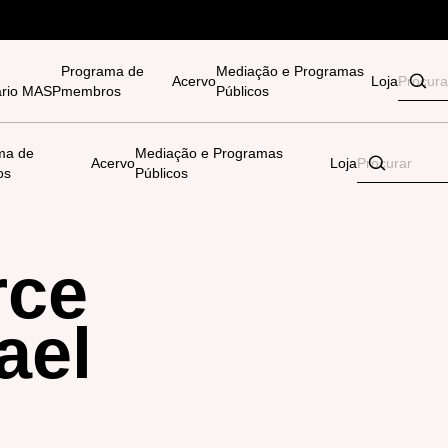
Programa de
Mediação e Programas
Acervo
Loja
tário MASP
membros
Públicos
ma de
Mediação e Programas
Acervo
Loja
os
Públicos
rce
ael