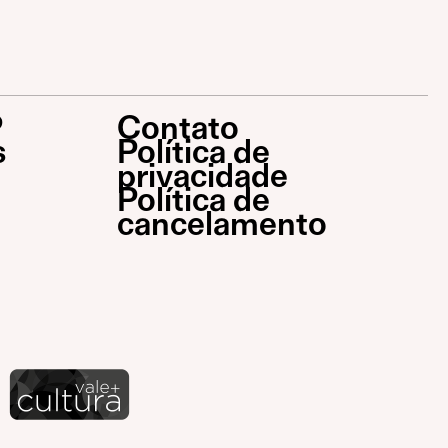
P
Contato
s
Política de
privacidade
Política de
cancelamento