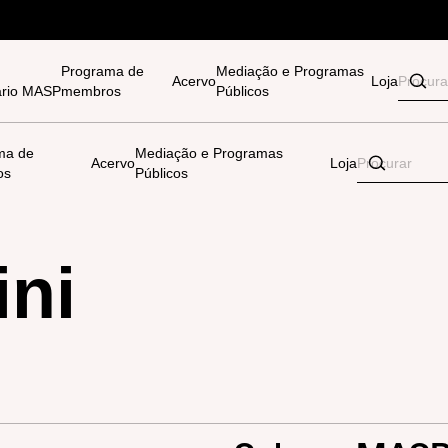
Programa de
Mediação e Programas
Acervo
Loja
tário MASP
membros
Públicos
ma de
Mediação e Programas
Acervo
Loja
os
Públicos
ini