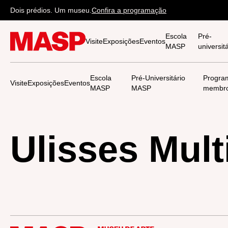
Dois prédios. Um museu.
Confira a programação
Escola
Pré-
Visite
Exposições
Eventos
MASP
universi
Escola
Pré-Universitário
Progra
Visite
Exposições
Eventos
MASP
MASP
membr
Ulisses Mult