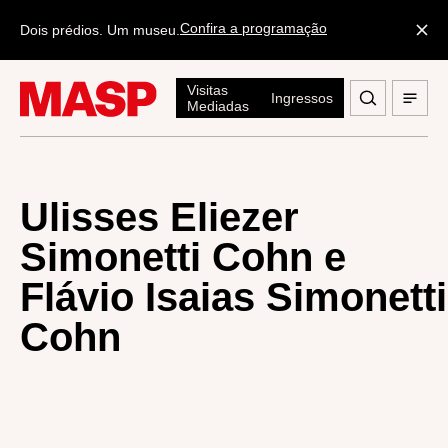
Confira a programação
Dois prédios. Um museu.
Visitas
Ingressos
Mediadas
Ulisses Eliezer
Simonetti Cohn e
Flávio Isaias Simonetti
Cohn