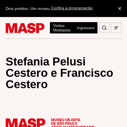
Confira a programação
Dois prédios. Um museu.
Visitas
Ingressos
Mediadas
Stefania Pelusi
Cestero e Francisco
Cestero