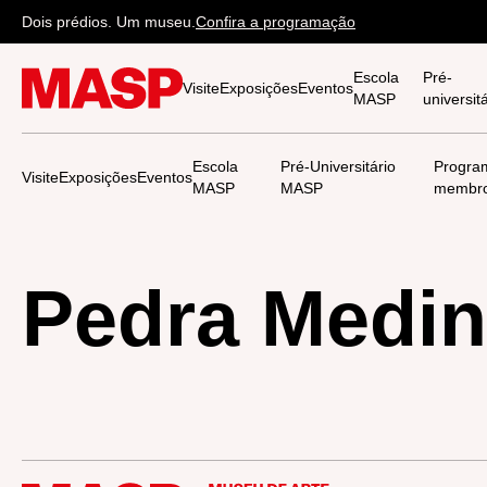
Dois prédios. Um museu.
Confira a programação
Escola
Pré-
Visite
Exposições
Eventos
MASP
universi
Escola
Pré-Universitário
Progra
Visite
Exposições
Eventos
MASP
MASP
membr
Pedra Medi