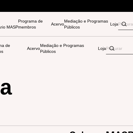
Programa de
Mediação e Programas
Acervo
Loja
tário MASP
membros
Públicos
ma de
Mediação e Programas
Acervo
Loja
os
Públicos
na