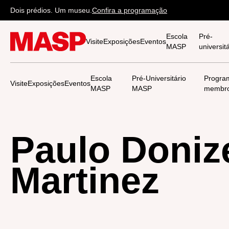
Dois prédios. Um museu.
Confira a programação
Escola
Pré-
Visite
Exposições
Eventos
MASP
universi
Escola
Pré-Universitário
Progra
Visite
Exposições
Eventos
MASP
MASP
membr
Paulo Doniz
Martinez