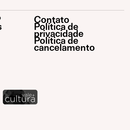
P
Contato
s
Política de
privacidade
Política de
cancelamento