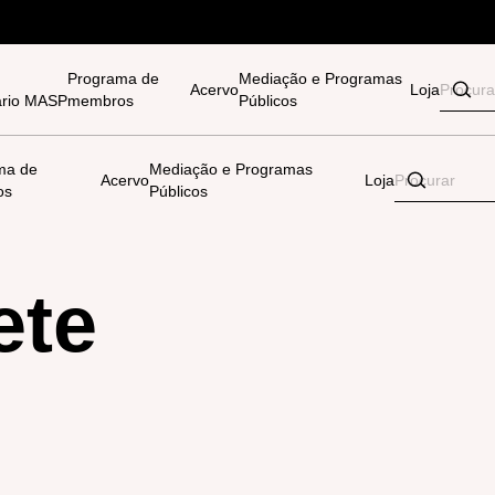
Programa de
Mediação e Programas
Acervo
Loja
tário MASP
membros
Públicos
ma de
Mediação e Programas
Acervo
Loja
os
Públicos
ete