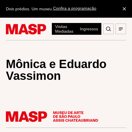
Confira a programação
Dois prédios. Um museu.
Visitas
Ingressos
Mediadas
Mônica e Eduardo
Vassimon