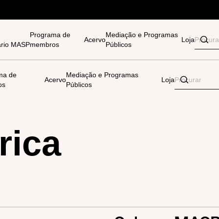
Programa de
Mediação e Programas
Acervo
Loja
tário MASP
membros
Públicos
ma de
Mediação e Programas
Acervo
Loja
os
Públicos
rica