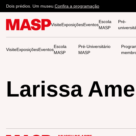
Dois prédios. Um museu.
Confira a programação
Escola
Pré-
Visite
Exposições
Eventos
MASP
universi
Escola
Pré-Universitário
Progra
Visite
Exposições
Eventos
MASP
MASP
membr
Larissa Ame