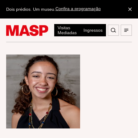
Confira a programação
Dois prédios. Um museu.
Visitas
Ingressos
Mediadas