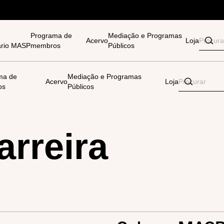
Programa de
Mediação e Programas
Acervo
Loja
tário MASP
membros
Públicos
ma de
Mediação e Programas
Acervo
Loja
os
Públicos
arreira