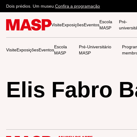
Dois prédios. Um museu.
Confira a programação
Escola
Pré-
Visite
Exposições
Eventos
MASP
universi
Escola
Pré-Universitário
Progra
Visite
Exposições
Eventos
MASP
MASP
membr
Elis Fabro B