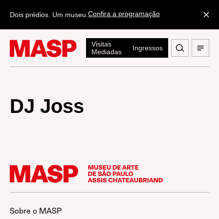
Confira a programação
Dois prédios. Um museu.
Visitas
Ingressos
Mediadas
DJ Joss
Sobre o MASP