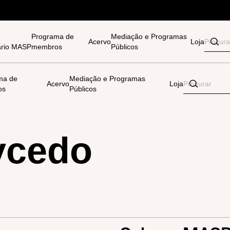
Programa de
Mediação e Programas
Acervo
Loja
tário MASP
membros
Públicos
ma de
Mediação e Programas
Acervo
Loja
os
Públicos
ycedo