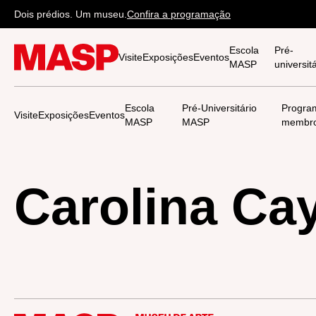
Dois prédios. Um museu.
Confira a programação
Escola
Pré-
Visite
Exposições
Eventos
MASP
universi
Escola
Pré-Universitário
Progra
Visite
Exposições
Eventos
MASP
MASP
membr
Carolina Ca