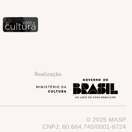
Realização
© 2025 MASP
CNPJ: 60.664.745/0001-8724