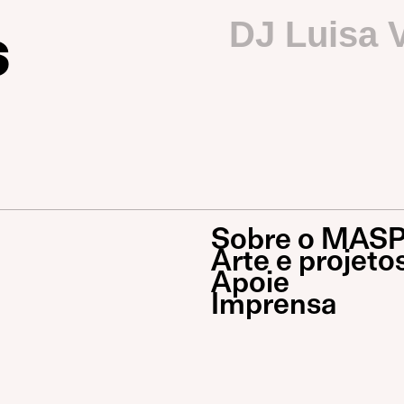
s
DJ Luisa 
Sobre o MAS
Arte e projeto
Apoie
Imprensa