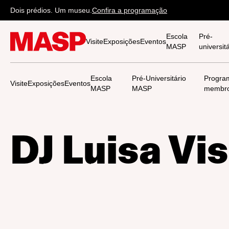
Dois prédios. Um museu.
Confira a programação
Escola
Pré-
Visite
Exposições
Eventos
MASP
universi
Escola
Pré-Universitário
Progra
Visite
Exposições
Eventos
MASP
MASP
membr
DJ Luisa Vi