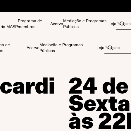
Programa de
Mediação e Programas
Acervo
Loja
tário MASP
membros
Públicos
ma de
Mediação e Programas
Acervo
Loja
os
Públicos
scardi
24 de 
Sexta
às 22